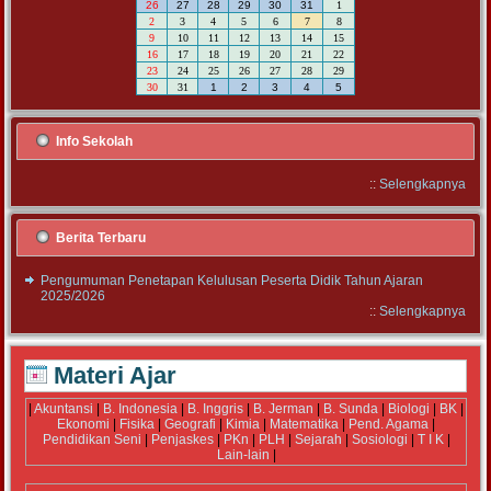
26
27
28
29
30
31
1
2
3
4
5
6
7
8
9
10
11
12
13
14
15
16
17
18
19
20
21
22
23
24
25
26
27
28
29
30
31
1
2
3
4
5
Info Sekolah
::
Selengkapnya
Berita Terbaru
Pengumuman Penetapan Kelulusan Peserta Didik Tahun Ajaran
2025/2026
::
Selengkapnya
Materi Ajar
|
Akuntansi
|
B. Indonesia
|
B. Inggris
|
B. Jerman
|
B. Sunda
|
Biologi
|
BK
|
Ekonomi
|
Fisika
|
Geografi
|
Kimia
|
Matematika
|
Pend. Agama
|
Pendidikan Seni
|
Penjaskes
|
PKn
|
PLH
|
Sejarah
|
Sosiologi
|
T I K
|
Lain-lain
|