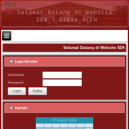
Selamat Datang di Website SDN 3
Login Member
:
Username
:
Password
Agenda
07 August 2026
M
S
S
R
K
J
S