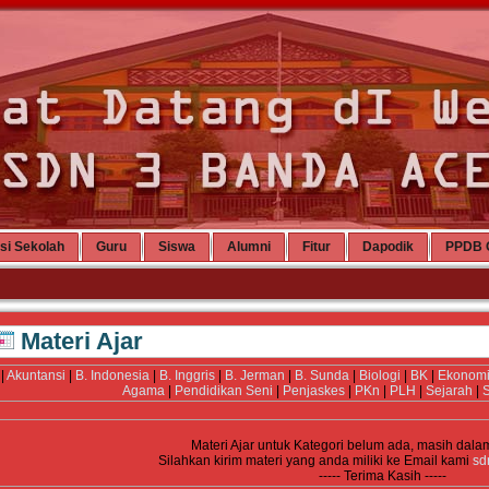
si Sekolah
Guru
Siswa
Alumni
Fitur
Dapodik
PPDB 
Materi Ajar
|
Akuntansi
|
B. Indonesia
|
B. Inggris
|
B. Jerman
|
B. Sunda
|
Biologi
|
BK
|
Ekonom
Agama
|
Pendidikan Seni
|
Penjaskes
|
PKn
|
PLH
|
Sejarah
|
S
Materi Ajar untuk Kategori
belum ada, masih dala
Silahkan kirim materi yang anda miliki ke Email kami
sd
----- Terima Kasih -----