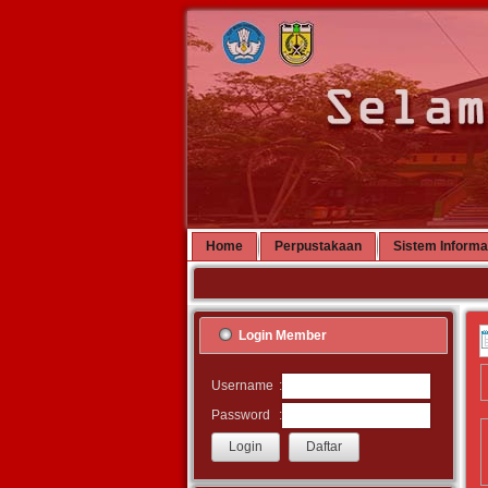
Home
Perpustakaan
Sistem Informa
Login Member
:
Username
:
Password