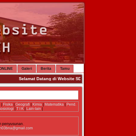
ONLINE
Galeri
Berita
Tamu
Selamat Datang di Website SDN 3 Banda Aceh. Terima Ka
i
|
Fisika
|
Geografi
|
Kimia
|
Matematika
|
Pend.
osiologi
|
T I K
|
Lain-lain
|
m penyusunan.
n03bna@gmail.com