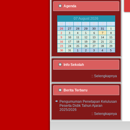
Agenda
07 August 2026
M
S
S
R
K
J
S
26
27
28
29
30
31
1
2
3
4
5
6
7
8
9
10
11
12
13
14
15
16
17
18
19
20
21
22
23
24
25
26
27
28
29
30
31
1
2
3
4
5
Info Sekolah
::
Selengkapnya
Berita Terbaru
Pengumuman Penetapan Kelulusan
Peserta Didik Tahun Ajaran
2025/2026
::
Selengkapnya