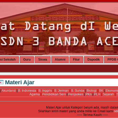
si Sekolah
Guru
Siswa
Alumni
Fitur
Dapodik
PPDB 
Materi Ajar
|
Akuntansi
|
B. Indonesia
|
B. Inggris
|
B. Jerman
|
B. Sunda
|
Biologi
|
BK
|
Ekonom
Agama
|
Pendidikan Seni
|
Penjaskes
|
PKn
|
PLH
|
Sejarah
|
S
Materi Ajar untuk Kategori
belum ada, masih dala
Silahkan kirim materi yang anda miliki ke Email kami
sd
----- Terima Kasih -----