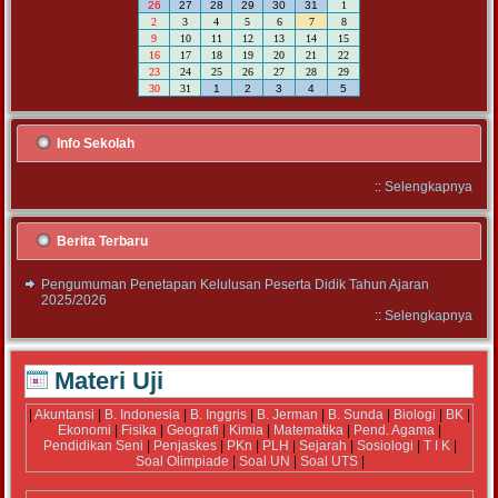
26
27
28
29
30
31
1
2
3
4
5
6
7
8
9
10
11
12
13
14
15
16
17
18
19
20
21
22
23
24
25
26
27
28
29
30
31
1
2
3
4
5
Info Sekolah
::
Selengkapnya
Berita Terbaru
Pengumuman Penetapan Kelulusan Peserta Didik Tahun Ajaran
2025/2026
::
Selengkapnya
Materi Uji
|
Akuntansi
|
B. Indonesia
|
B. Inggris
|
B. Jerman
|
B. Sunda
|
Biologi
|
BK
|
Ekonomi
|
Fisika
|
Geografi
|
Kimia
|
Matematika
|
Pend. Agama
|
Pendidikan Seni
|
Penjaskes
|
PKn
|
PLH
|
Sejarah
|
Sosiologi
|
T I K
|
Soal Olimpiade
|
Soal UN
|
Soal UTS
|