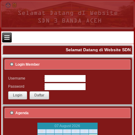
Selamat Datang di Website SDN 3
Login Member
:
Username
:
Password
Agenda
07 August 2026
M
S
S
R
K
J
S