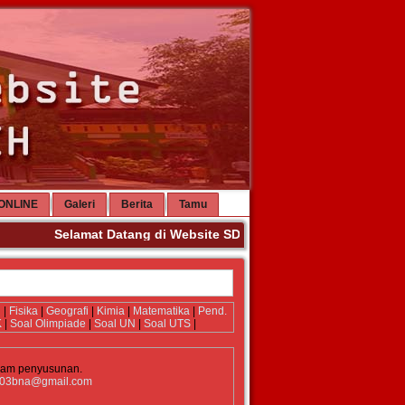
ONLINE
Galeri
Berita
Tamu
Selamat Datang di Website SDN 3 Banda Aceh. Terima Ka
i
|
Fisika
|
Geografi
|
Kimia
|
Matematika
|
Pend.
K
|
Soal Olimpiade
|
Soal UN
|
Soal UTS
|
lam penyusunan.
03bna@gmail.com