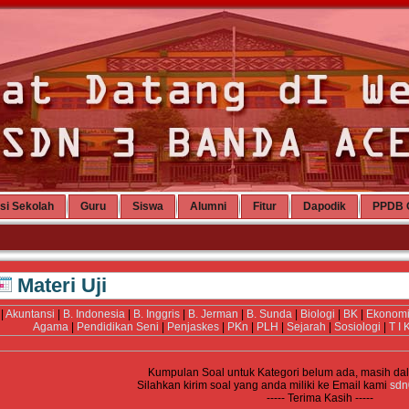
si Sekolah
Guru
Siswa
Alumni
Fitur
Dapodik
PPDB 
Materi Uji
|
Akuntansi
|
B. Indonesia
|
B. Inggris
|
B. Jerman
|
B. Sunda
|
Biologi
|
BK
|
Ekonom
Agama
|
Pendidikan Seni
|
Penjaskes
|
PKn
|
PLH
|
Sejarah
|
Sosiologi
|
T I 
Kumpulan Soal untuk Kategori
belum ada, masih da
Silahkan kirim soal yang anda miliki ke Email kami
sdn
----- Terima Kasih -----