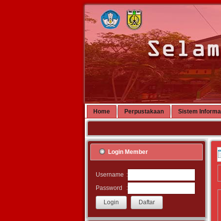
Home
Perpustakaan
Sistem Informa
Login Member
:
Username
:
Password