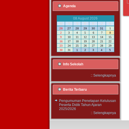
Agenda
08 August 2026
M
S
S
R
K
J
S
26
27
28
29
30
31
1
2
3
4
5
6
7
8
9
10
11
12
13
14
15
16
17
18
19
20
21
22
23
24
25
26
27
28
29
30
31
1
2
3
4
5
Info Sekolah
::
Selengkapnya
Berita Terbaru
Pengumuman Penetapan Kelulusan
Peserta Didik Tahun Ajaran
2025/2026
::
Selengkapnya