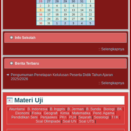
26
27
28
29
30
31
1
2
3
4
5
6
7
8
9
10
11
12
13
14
15
16
17
18
19
20
21
22
23
24
25
26
27
28
29
30
31
1
2
3
4
5
Info Sekolah
::
Selengkapnya
Berita Terbaru
Pengumuman Penetapan Kelulusan Peserta Didik Tahun Ajaran
2025/2026
::
Selengkapnya
Materi Uji
|
Akuntansi
|
B. Indonesia
|
B. Inggris
|
B. Jerman
|
B. Sunda
|
Biologi
|
BK
|
Ekonomi
|
Fisika
|
Geografi
|
Kimia
|
Matematika
|
Pend. Agama
|
Pendidikan Seni
|
Penjaskes
|
PKn
|
PLH
|
Sejarah
|
Sosiologi
|
T I K
|
Soal Olimpiade
|
Soal UN
|
Soal UTS
|