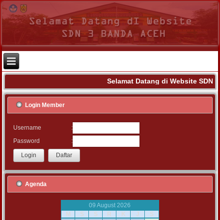
Selamat Datang di Website SDN 3
Login Member
:
Username
:
Password
Agenda
09 August 2026
M
S
S
R
K
J
S