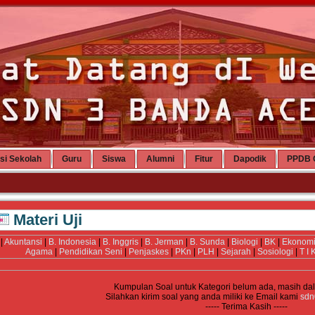
si Sekolah
Guru
Siswa
Alumni
Fitur
Dapodik
PPDB 
Materi Uji
|
Akuntansi
|
B. Indonesia
|
B. Inggris
|
B. Jerman
|
B. Sunda
|
Biologi
|
BK
|
Ekonom
Agama
|
Pendidikan Seni
|
Penjaskes
|
PKn
|
PLH
|
Sejarah
|
Sosiologi
|
T I 
Kumpulan Soal untuk Kategori
belum ada, masih da
Silahkan kirim soal yang anda miliki ke Email kami
sdn
----- Terima Kasih -----