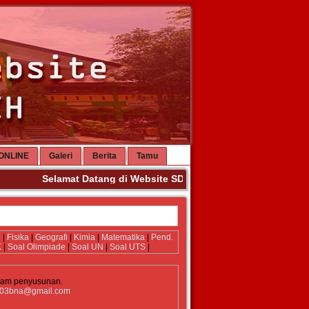
ONLINE
Galeri
Berita
Tamu
Selamat Datang di Website SDN 3 Banda Aceh. Terima Ka
i
|
Fisika
|
Geografi
|
Kimia
|
Matematika
|
Pend.
K
|
Soal Olimpiade
|
Soal UN
|
Soal UTS
|
lam penyusunan.
03bna@gmail.com