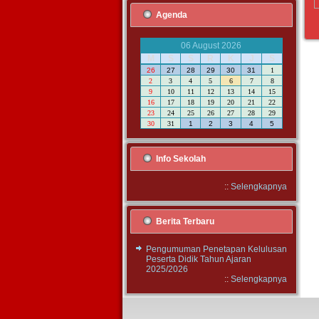
Agenda
06 August 2026
M
S
S
R
K
J
S
26
27
28
29
30
31
1
2
3
4
5
6
7
8
9
10
11
12
13
14
15
16
17
18
19
20
21
22
23
24
25
26
27
28
29
30
31
1
2
3
4
5
Info Sekolah
::
Selengkapnya
Berita Terbaru
Pengumuman Penetapan Kelulusan
Peserta Didik Tahun Ajaran
2025/2026
::
Selengkapnya