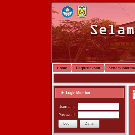
Home
Perpustakaan
Sistem Informa
Login Member
:
Username
:
Password