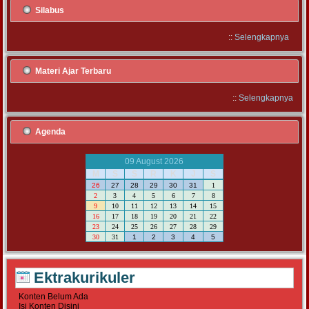
Silabus
::
Selengkapnya
Materi Ajar Terbaru
::
Selengkapnya
Agenda
09 August 2026
M
S
S
R
K
J
S
26
27
28
29
30
31
1
2
3
4
5
6
7
8
9
10
11
12
13
14
15
16
17
18
19
20
21
22
23
24
25
26
27
28
29
30
31
1
2
3
4
5
Ektrakurikuler
Konten Belum Ada
Isi Konten Disini