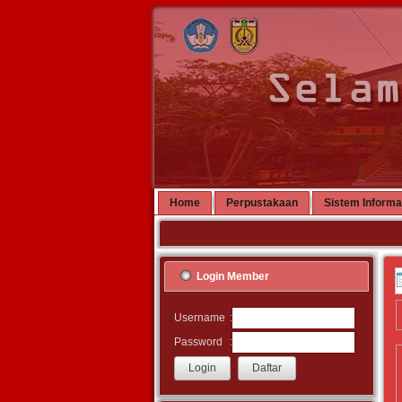
Home
Perpustakaan
Sistem Informa
Login Member
:
Username
:
Password