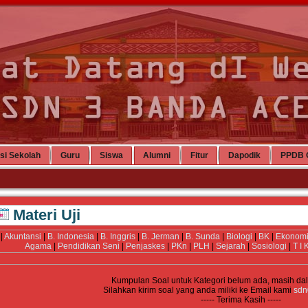
si Sekolah
Guru
Siswa
Alumni
Fitur
Dapodik
PPDB 
Materi Uji
|
Akuntansi
|
B. Indonesia
|
B. Inggris
|
B. Jerman
|
B. Sunda
|
Biologi
|
BK
|
Ekonom
Agama
|
Pendidikan Seni
|
Penjaskes
|
PKn
|
PLH
|
Sejarah
|
Sosiologi
|
T I 
Kumpulan Soal untuk Kategori
belum ada, masih da
Silahkan kirim soal yang anda miliki ke Email kami
sdn
----- Terima Kasih -----