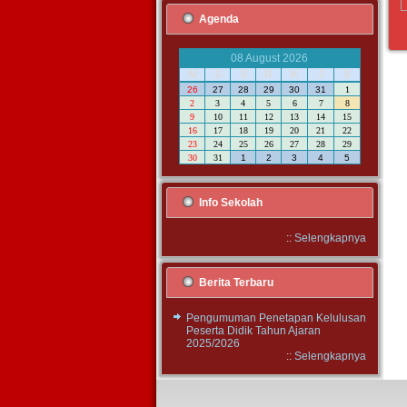
Agenda
08 August 2026
M
S
S
R
K
J
S
26
27
28
29
30
31
1
2
3
4
5
6
7
8
9
10
11
12
13
14
15
16
17
18
19
20
21
22
23
24
25
26
27
28
29
30
31
1
2
3
4
5
Info Sekolah
::
Selengkapnya
Berita Terbaru
Pengumuman Penetapan Kelulusan
Peserta Didik Tahun Ajaran
2025/2026
::
Selengkapnya