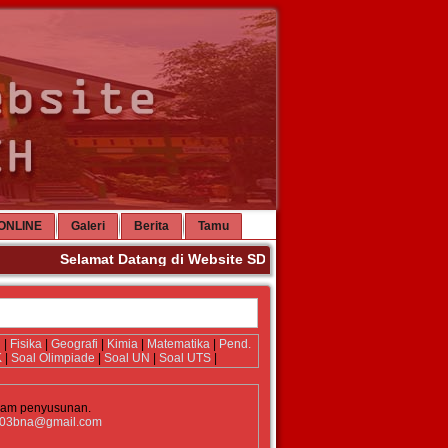
ONLINE
Galeri
Berita
Tamu
Selamat Datang di Website SDN 3 Banda Aceh. Terima Kas
i
|
Fisika
|
Geografi
|
Kimia
|
Matematika
|
Pend.
K
|
Soal Olimpiade
|
Soal UN
|
Soal UTS
|
lam penyusunan.
03bna@gmail.com