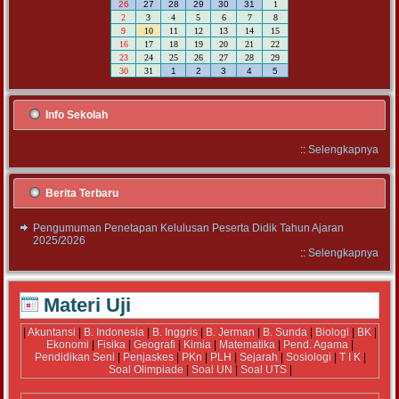
26
27
28
29
30
31
1
2
3
4
5
6
7
8
9
10
11
12
13
14
15
16
17
18
19
20
21
22
23
24
25
26
27
28
29
30
31
1
2
3
4
5
Info Sekolah
::
Selengkapnya
Berita Terbaru
Pengumuman Penetapan Kelulusan Peserta Didik Tahun Ajaran
2025/2026
::
Selengkapnya
Materi Uji
|
Akuntansi
|
B. Indonesia
|
B. Inggris
|
B. Jerman
|
B. Sunda
|
Biologi
|
BK
|
Ekonomi
|
Fisika
|
Geografi
|
Kimia
|
Matematika
|
Pend. Agama
|
Pendidikan Seni
|
Penjaskes
|
PKn
|
PLH
|
Sejarah
|
Sosiologi
|
T I K
|
Soal Olimpiade
|
Soal UN
|
Soal UTS
|