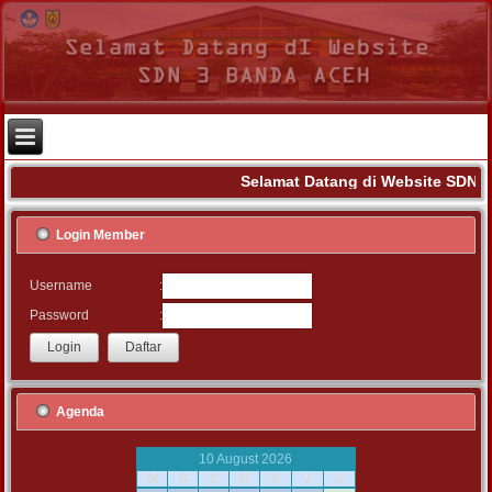
Selamat Datang di Website SDN 3
Login Member
:
Username
:
Password
Agenda
10 August 2026
M
S
S
R
K
J
S