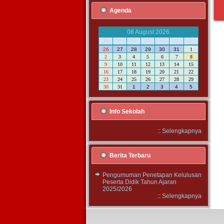
Agenda
08 August 2026
M
S
S
R
K
J
S
26
27
28
29
30
31
1
2
3
4
5
6
7
8
9
10
11
12
13
14
15
16
17
18
19
20
21
22
23
24
25
26
27
28
29
30
31
1
2
3
4
5
Info Sekolah
::
Selengkapnya
Berita Terbaru
Pengumuman Penetapan Kelulusan
Peserta Didik Tahun Ajaran
2025/2026
::
Selengkapnya