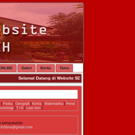
ONLINE
Galeri
Berita
Tamu
Selamat Datang di Website SDN 3 Banda Aceh. Terima Ka
i
|
Fisika
|
Geografi
|
Kimia
|
Matematika
|
Pend.
osiologi
|
T I K
|
Lain-lain
|
m penyusunan.
n03bna@gmail.com