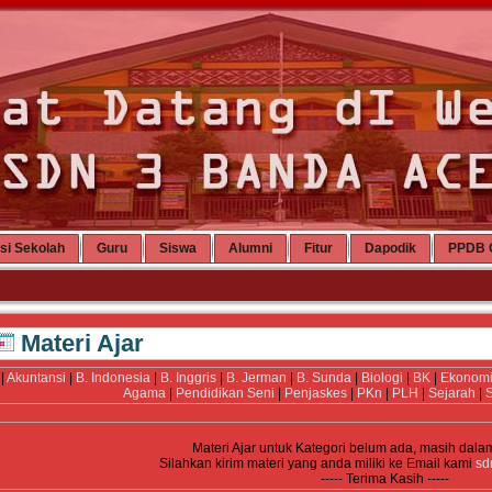
si Sekolah
Guru
Siswa
Alumni
Fitur
Dapodik
PPDB 
Materi Ajar
|
Akuntansi
|
B. Indonesia
|
B. Inggris
|
B. Jerman
|
B. Sunda
|
Biologi
|
BK
|
Ekonom
Agama
|
Pendidikan Seni
|
Penjaskes
|
PKn
|
PLH
|
Sejarah
|
S
Materi Ajar untuk Kategori
belum ada, masih dala
Silahkan kirim materi yang anda miliki ke Email kami
sd
----- Terima Kasih -----