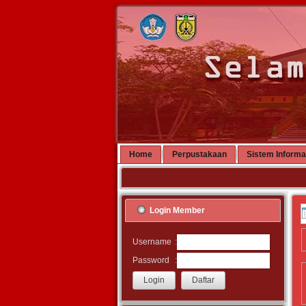
Home
Perpustakaan
Sistem Informa
Login Member
:
Username
:
Password