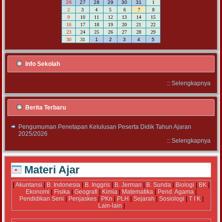
26
27
28
29
30
31
1
2
3
4
5
6
7
8
9
10
11
12
13
14
15
16
17
18
19
20
21
22
23
24
25
26
27
28
29
30
31
1
2
3
4
5
Info Sekolah
::
Selengkapnya
Berita Terbaru
Pengumuman Penetapan Kelulusan Peserta Didik Tahun Ajaran
2025/2026
::
Selengkapnya
Materi Ajar
|
Akuntansi
|
B. Indonesia
|
B. Inggris
|
B. Jerman
|
B. Sunda
|
Biologi
|
BK
|
Ekonomi
|
Fisika
|
Geografi
|
Kimia
|
Matematika
|
Pend. Agama
|
Pendidikan Seni
|
Penjaskes
|
PKn
|
PLH
|
Sejarah
|
Sosiologi
|
T I K
|
Lain-lain
|