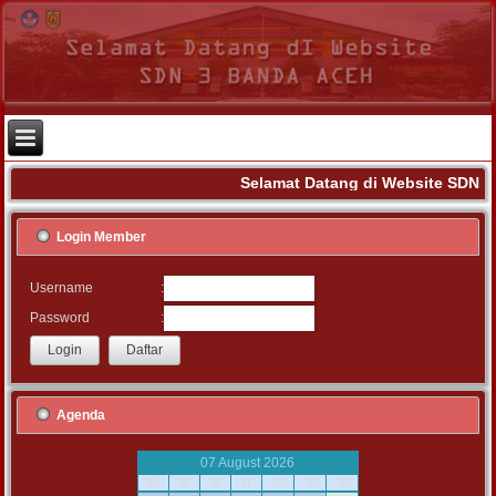
Selamat Datang di Website SDN 3
Login Member
:
Username
:
Password
Agenda
07 August 2026
M
S
S
R
K
J
S