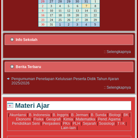
26
27
28
29
30
31
1
2
3
4
5
6
7
8
9
10
11
12
13
14
15
16
17
18
19
20
21
22
23
24
25
26
27
28
29
30
31
1
2
3
4
5
Info Sekolah
::
Selengkapnya
Berita Terbaru
Pengumuman Penetapan Kelulusan Peserta Didik Tahun Ajaran
2025/2026
::
Selengkapnya
Materi Ajar
|
Akuntansi
|
B. Indonesia
|
B. Inggris
|
B. Jerman
|
B. Sunda
|
Biologi
|
BK
|
Ekonomi
|
Fisika
|
Geografi
|
Kimia
|
Matematika
|
Pend. Agama
|
Pendidikan Seni
|
Penjaskes
|
PKn
|
PLH
|
Sejarah
|
Sosiologi
|
T I K
|
Lain-lain
|