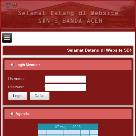
Selamat Datang di Website SDN 3
Login Member
:
Username
:
Password
Agenda
07 August 2026
M
S
S
R
K
J
S