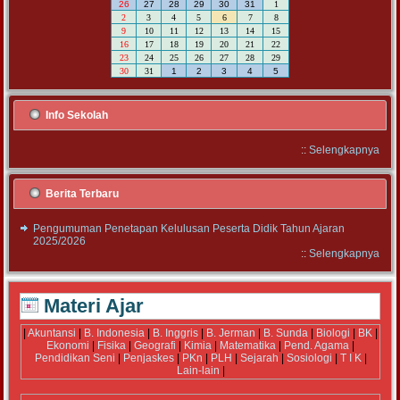
26
27
28
29
30
31
1
2
3
4
5
6
7
8
9
10
11
12
13
14
15
16
17
18
19
20
21
22
23
24
25
26
27
28
29
30
31
1
2
3
4
5
Info Sekolah
::
Selengkapnya
Berita Terbaru
Pengumuman Penetapan Kelulusan Peserta Didik Tahun Ajaran
2025/2026
::
Selengkapnya
Materi Ajar
|
Akuntansi
|
B. Indonesia
|
B. Inggris
|
B. Jerman
|
B. Sunda
|
Biologi
|
BK
|
Ekonomi
|
Fisika
|
Geografi
|
Kimia
|
Matematika
|
Pend. Agama
|
Pendidikan Seni
|
Penjaskes
|
PKn
|
PLH
|
Sejarah
|
Sosiologi
|
T I K
|
Lain-lain
|