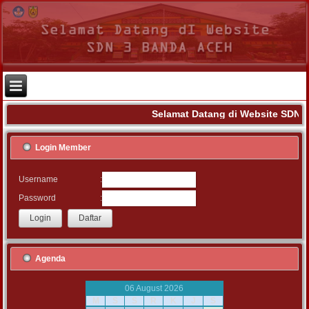
Selamat Datang di Website SDN 3
Login Member
:
Username
:
Password
Agenda
06 August 2026
M
S
S
R
K
J
S